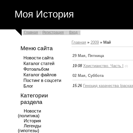
Моя История
Главная
Регистрация
Вход
Главная
»
2009
»
Май
Меню сайта
29 Мая, Пятница
Новости сайта
Каталог статей
19:08
Христианство. Часть I
(0)
Фотоальбом
Каталог файлов
02 Мая, Суббота
Постинг в соцсети
15:26
Геноцид казачества (расказ
Блог
Категории
раздела
Новости
(политика)
История
Легенды
(гипотезы)