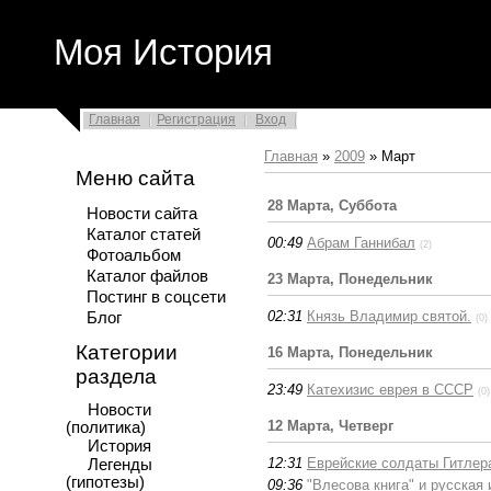
Моя История
Главная
Регистрация
Вход
Главная
»
2009
»
Март
Меню сайта
28 Марта, Суббота
Новости сайта
Каталог статей
00:49
Абрам Ганнибал
(2)
Фотоальбом
Каталог файлов
23 Марта, Понедельник
Постинг в соцсети
02:31
Князь Владимир святой.
Блог
(0)
Категории
16 Марта, Понедельник
раздела
23:49
Катехизис еврея в СССР
(0)
Новости
12 Марта, Четверг
(политика)
История
12:31
Еврейские солдаты Гитлер
Легенды
(гипотезы)
09:36
"Влесова книга" и русская 