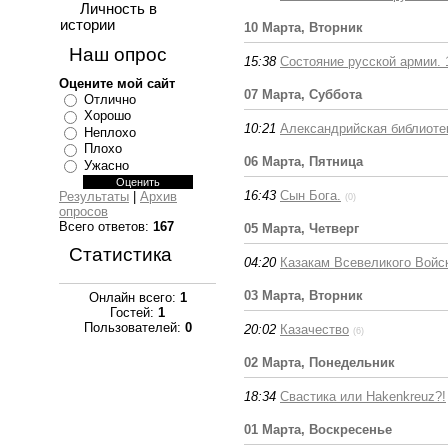
Личность в
истории
10 Марта, Вторник
Наш опрос
15:38
Состояние русской армии. 
Оцените мой сайт
07 Марта, Суббота
Отлично
Хорошо
10:21
Александрийская библиоте
Неплохо
Плохо
06 Марта, Пятница
Ужасно
16:43
Сын Бога.
Результаты
|
Архив
(0)
опросов
Всего ответов:
167
05 Марта, Четверг
Статистика
04:20
Казакам Всевеликого Войс
03 Марта, Вторник
Онлайн всего:
1
Гостей:
1
Пользователей:
0
20:02
Казачество
(6)
02 Марта, Понедельник
18:34
Свастика или Hakenkreuz?!
01 Марта, Воскресенье