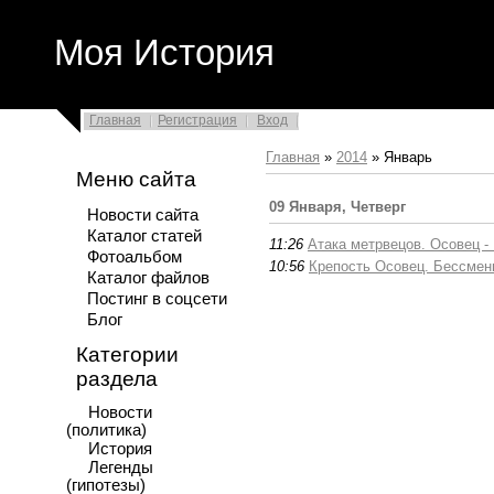
Моя История
Главная
Регистрация
Вход
Главная
»
2014
»
Январь
Меню сайта
09 Января, Четверг
Новости сайта
Каталог статей
11:26
Атака метрвецов. Осовец -
Фотоальбом
10:56
Крепость Осовец. Бессмен
Каталог файлов
Постинг в соцсети
Блог
Категории
раздела
Новости
(политика)
История
Легенды
(гипотезы)