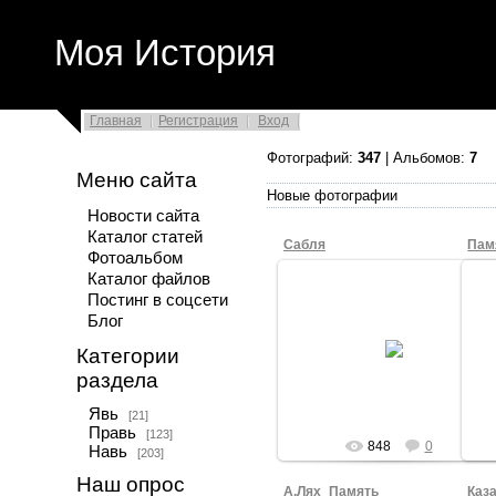
Моя История
Главная
Регистрация
Вход
Фотографий:
347
| Альбомов:
7
Меню сайта
Новые фотографии
Новости сайта
Каталог статей
Сабля
Пам
Фотоальбом
Каталог файлов
Постинг в соцсети
Блог
09.03.2009
Категории
spor
раздела
Явь
[21]
Правь
[123]
848
0
Навь
[203]
Наш опрос
А.Лях_Память
Каз