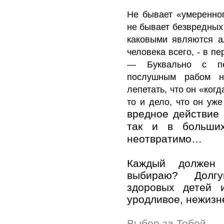
Не бывает «умеренног
не бывает безвредных 
каковыми являются ал
человека всего, - в пе
— Буквально с пе
послушным рабом на
лепетать, что он «когд
то и дело, что он уже
вредное действие 
так и в больши
неотвратимо…
Каждый должен
выбираю? Долг
здоровых детей 
уродливое, нежизн
Выбор за Тобой…