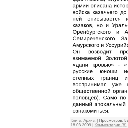
армии описана истор
войска казачьего до
ней описывается 
казаков, но и Ураль
Оренбургского и А
Семиреченского, За
Амурского и Уссурийс
Он возводит про
взимаемой Золото
«дани кровью» - «
русские юноши и
степных границ 
воспринимая уже
общественной орган
половцев). Само по
данный эпохальный т
ознакомиться.
Книги. Архив.
|
Просмотров:
5
18.03.2009
|
Комментарии (8)