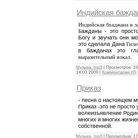
Индийская бажда
Индийская бхаджана в з
Б
ажданы - это прос
Богу и звучать они м
это сделала Дана
Гил
в бажданах это гл
выразительный вокал
.
Музыка. mp3
|
Просмотров:
16
14.03.2009
|
Комментарии (0)
Приказ
- песня о настоящем м
Приказ -это не просто 
волеизъявление Роди
многих и многих жизне
собственной.
Музыка. mp3
|
Просмотров:
17