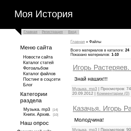
Моя История
Главная
Регистрация
Вход
Главная
»
Файлы
Меню сайта
Всего материалов в каталоге
:
24
Показано материалов
:
1-10
Новости сайта
Каталог статей
Игорь Растеряев.
Фотоальбом
Каталог файлов
Знай наших!!!
Постинг в соцсети
Блог
Музыка. mp3
|
Просмотров:
74
20.09.2012
|
Комментарии (0)
Категории
раздела
Казачья. Игорь Р
Музыка. mp3
[14]
Книги. Архив.
[10]
Молодчина!
Наш опрос
Музыка. mp3
|
Просмотров:
90