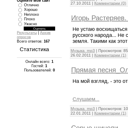
Оцените мой сайт
27.10.2011
|
Комментарии (0)
Отлично
Хорошо
Неплохо
Игорь Растеряев.
Плохо
Ужасно
Не устаю восхищаться
Результаты
|
Архив
русского народа... Не
опросов
земля. Такими как этот
Всего ответов:
167
Статистика
Музыка. mp3
|
Просмотров:
85
26.02.2011
|
Комментарии (1)
Онлайн всего:
1
Гостей:
1
Прямая песня_Ол
Пользователей:
0
На мой взгляд, - это 
Слушаем...
Музыка. mp3
|
Просмотров:
10
22.01.2011
|
Комментарии (1)
Серые шинели