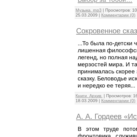
Музыка. mp3
|
Просмотров:
10
25.03.2009
|
Комментарии (0)
Сокровенное ска
...То была по-детски 
лишенная философск
легенд, но полная на
мерзостей мира. И та
принималась скорее 
сказку. Беловодье ис
и нередко ее теряя...
Книги. Архив.
|
Просмотров:
1
18.03.2009
|
Комментарии (0)
А. А. Гордеев «Ис
В этом труде потом
фронтовика, служив